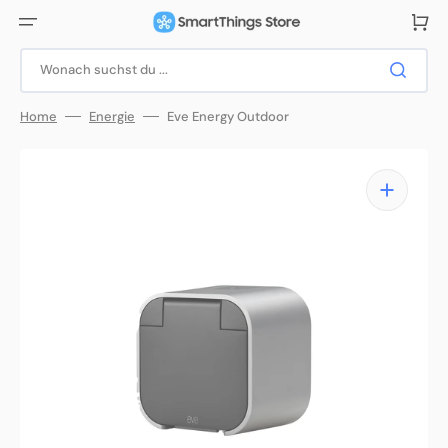
Direkt
zum
Warenko
Inhalt
Wonach suchst du ...
Home
Energie
Eve Energy Outdoor
Medien
1
in
Galerieansicht
öffnen