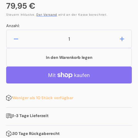
Normaler
79,95 €
Preis
Steuern inklusive.
Der Versand
wird an der Kasse berechnet.
Anzahl:
Verringere
Erhöh
die
die
Menge
Meng
In den Warenkorb legen
für
für
Eve
Eve
Energy
Energ
Outdoor
Outdo
Weniger als 10 Stück verfügbar
1-3 Tage Lieferzeit
30 Tage Rückgaberecht