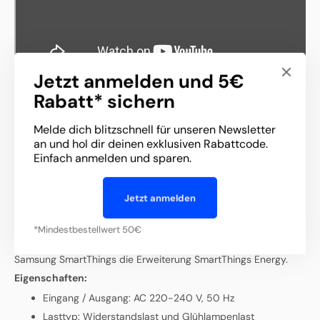
Jetzt anmelden und 5€
Richte Eve Energy Outdoor in nur wenigen Schritten über die
Rabatt* sichern
App oder den Sprachassistenten Ihrer bevorzugten Plattform
ein. Das Einzige, was Sie noch benötigen, ist eine passende
Melde dich blitzschnell für unseren Newsletter
Steuerzentrale der Plattform(en) Ihrer Wahl.
an und hol dir deinen exklusiven Rabattcode.
Dank der Schutzklasse IP44 und einer soliden Klappe ist Eve
Einfach anmelden und sparen.
Energy Outdoor für den Außeneinsatz gewappnet.
Neugier. Nebenkosten. Nachhaltigkeit.
Es gibt viele gute
Gründe, den Stromverbrauch und Kosten im Auge zu behalten.
Jetzt anmelden
Mit Eve Energy Outdoor können Sie den aktuellen Verbrauch
sowie die voraussichtlichen Kosten. Hinterlegen Sie ihren
*Mindestbestellwert 50€
aktuellen Strompreis, und schon sind Sie im Bilde. Auf Apple
Home nutzen Sie dafür die Eve-App für iPhone und iPad, auf
Samsung SmartThings die Erweiterung SmartThings Energy.
Eigenschaften:
Eingang / Ausgang: AC 220-240 V, 50 Hz
Lasttyp: Widerstandslast und Glühlampenlast