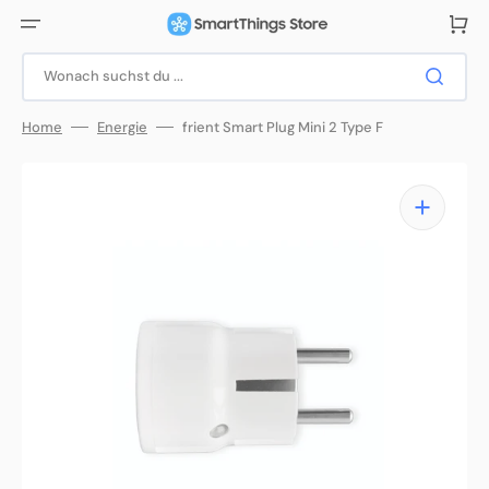
Direkt
zum
Warenko
Inhalt
Wonach suchst du ...
Home
Energie
frient Smart Plug Mini 2 Type F
Medien
1
in
Galerieansicht
öffnen