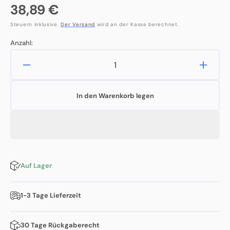
Normaler
38,89 €
Preis
Steuern inklusive.
Der Versand
wird an der Kasse berechnet.
Anzahl:
Verringere
Erhöh
die
die
Menge
Meng
In den Warenkorb legen
für
für
frient
frient
Smart
Smart
Plug
Plug
Mini
Mini
2
2
Type
Type
Auf Lager
F
F
1-3 Tage Lieferzeit
30 Tage Rückgaberecht