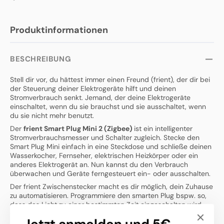
Produktinformationen
BESCHREIBUNG
Stell dir vor, du hättest immer einen Freund (frient), der dir bei
der Steuerung deiner Elektrogeräte hilft und deinen
Stromverbrauch senkt. Jemand, der deine Elektrogeräte
einschaltet, wenn du sie brauchst und sie ausschaltet, wenn
du sie nicht mehr benutzt.
Der
frient Smart Plug Mini 2 (Zigbee)
ist ein intelligenter
Stromverbrauchsmesser und Schalter zugleich. Stecke den
Smart Plug Mini einfach in eine Steckdose und schließe deinen
Wasserkocher, Fernseher, elektrischen Heizkörper oder ein
anderes Elektrogerät an. Nun kannst du den Verbrauch
überwachen und Geräte ferngesteuert ein- oder ausschalten.
Der frient Zwischenstecker macht es dir möglich, dein Zuhause
zu automatisieren. Programmiere den smarten Plug bspw. so,
dass das Licht zu einer bestimmten Zeit eingeschalten wird,
um unerwünschte Eindringlinge während deiner Abwesenheit
abzuschrecken.