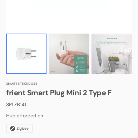
SMART STECKDOSE
frient
Smart Plug Mini 2 Type F
Herstellernummer:
SPLZB141
Hub erforderlich
Zigbee