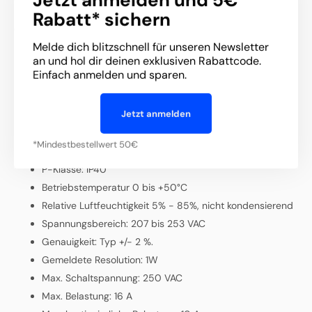
Jetzt anmelden und 5€
Rabatt* sichern
Das smarte Gerät vermeidet den Standby-Verbrauch - ohne
dass du ständig den Stecker deiner Geräte ziehen musst. So
kannst du deinen Stromverbrauch radikal senken.
Melde dich blitzschnell für unseren Newsletter
Eigenschaften:
an und hol dir deinen exklusiven Rabattcode.
Einfach anmelden und sparen.
Abmessungen: Ø41 x 45 mm
Stromversorgung: 230V +/-10%
Jetzt anmelden
Leistungsaufnahme: 0.4 W
Funkempfindlichkeit: -101 dBm @ 1% PER
*Mindestbestellwert 50€
Radio-Ausgangsleistung: +8 dBm
P-Klasse: IP40
Betriebstemperatur 0 bis +50°C
Relative Luftfeuchtigkeit 5% - 85%, nicht kondensierend
Spannungsbereich: 207 bis 253 VAC
Genauigkeit: Typ +/- 2 %.
Gemeldete Resolution: 1W
Max. Schaltspannung: 250 VAC
Max. Belastung: 16 A